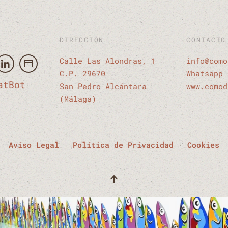
DIRECCIÓN
CONTACTO
Calle Las Alondras, 1
info@como
C.P. 29670
Whatsapp 
atBot
San Pedro Alcántara
www.comod
(Málaga)
Aviso Legal
·
Política de Privacidad
·
Cookies