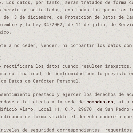
b. Los datos, por tanto, serán tratados de forma c
s servicios solicitados, con todas las garantías l
, de 13 de diciembre, de Protección de Datos de Ca
ciembre y la Ley 34/2002, de 11 de julio, de Servi
nico.
ete a no ceder, vender, ni compartir los datos con
o rectificará los datos cuando resulten inexactos,
ara su finalidad, de conformidad con lo previsto e
 de Datos de Carácter Personal.
nsentimiento prestado y ejercer los derechos de ac
éndose a tal efecto a la sede de
comodus.es
, sita
dificio Álamo, Local 11, C.P. 29670, de San Pedro 
indicando de forma visible el derecho concreto que
 niveles de seguridad correspondientes, requeridos